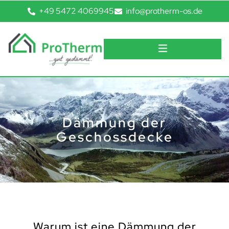
+49 5472 4069945
info@protherm-os.de
Dämmung der
Geschossdecke
Warum ist eine Dämmung der