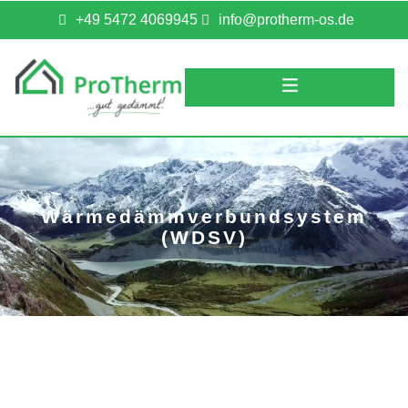
+49 5472 4069945
info@protherm-os.de
Wärmedämmverbundsystem
(WDSV)